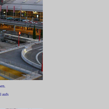
sen.
l aufs
.