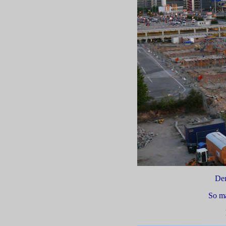
Den
So ma