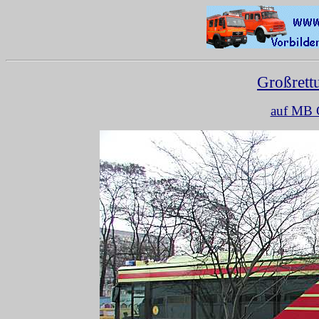
Großret
auf MB C